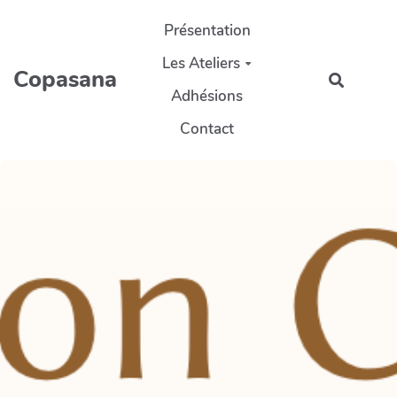
Aller au contenu principal
Présentation
Les Ateliers
Copasana
Recherc
Adhésions
Contact