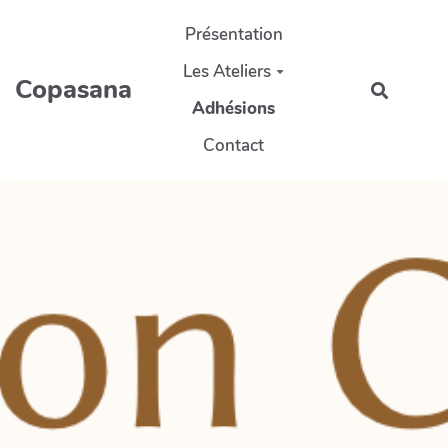
Aller au contenu principal
Présentation
Les Ateliers
Copasana
Recherc
Adhésions
Contact