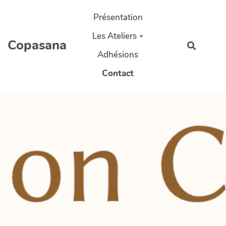
Aller au contenu principal
Présentation
Les Ateliers
Copasana
Recherc
Adhésions
Contact