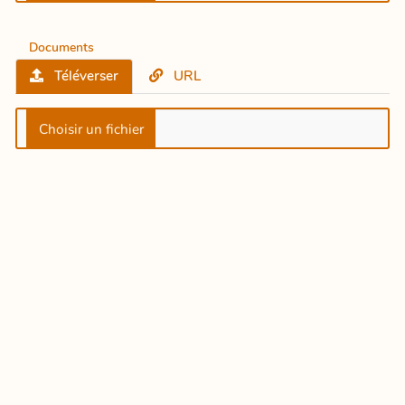
Documents
Téléverser
URL
Il ne vous reste plus qu'à valider !
Valider
Annuler
(>^_^)> Galope sous
YesWiki
<(^_^<)