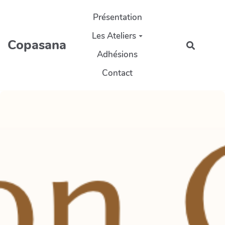
Aller au contenu principal
Présentation
Les Ateliers
Copasana
Recherc
Adhésions
Contact