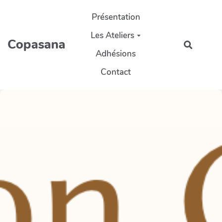
Aller au contenu principal
Présentation
Les Ateliers
Copasana
Recherc
Adhésions
Contact