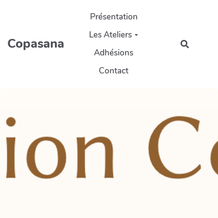
Aller au contenu principal
Présentation
Les Ateliers
Copasana
Recherc
Adhésions
Contact