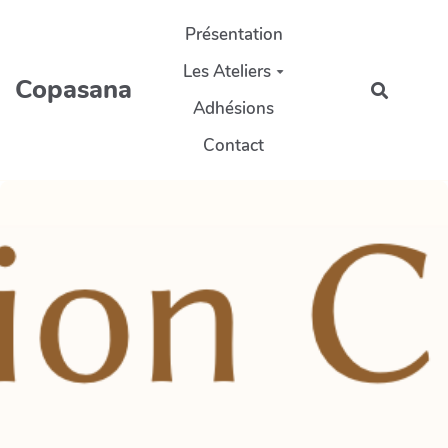
Aller au contenu principal
Présentation
Les Ateliers
Copasana
Recherc
Adhésions
Contact