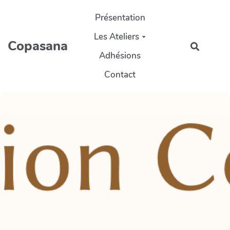
Aller au contenu principal
Présentation
Les Ateliers
Copasana
Recherc
Adhésions
Contact