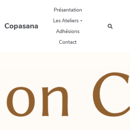
Aller au contenu principal
Présentation
Les Ateliers
Copasana
Recherc
Adhésions
Contact