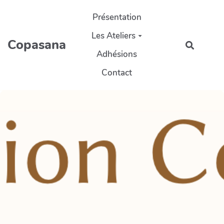
Aller au contenu principal
Présentation
Les Ateliers
Copasana
Recherc
Adhésions
Contact